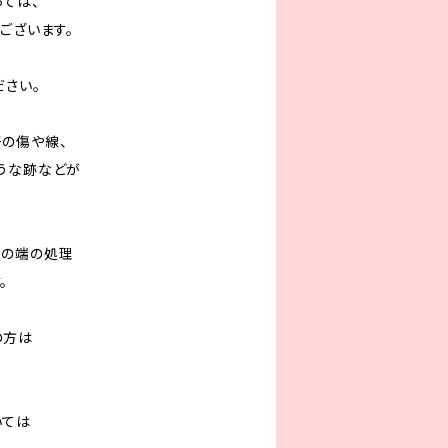
っては、
ございます。
ださい。
の傷や線、
うな跡などが
ドの端の処理
。
の方は
いては