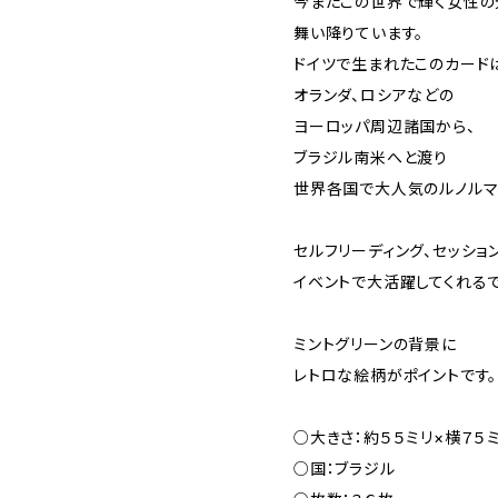
今またこの世界で輝く女性の
舞い降りています。
ドイツで生まれたこのカード
オランダ、ロシアなどの
ヨーロッパ周辺諸国から、
ブラジル南米へと渡り
世界各国で大人気のルノルマ
セルフリーディング、セッション
イベントで大活躍してくれるで
ミントグリーンの背景に
レトロな絵柄がポイントです。
○大きさ：約５５ミリ×横７５
○国：ブラジル