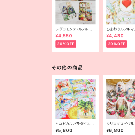
レグラモンテ・ルノルマ
ひまわりルノルマ
ン
¥4,550
¥4,480
30%OFF
30%OFF
その他の商品
トロピカルパラダイスル
クリスマスイヴル
ノルマン
ン
¥5,800
¥6,800