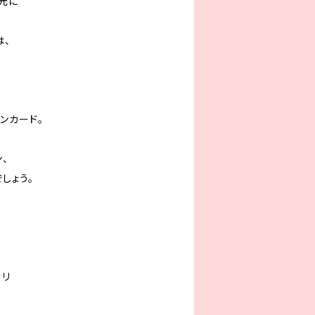
元に
は、
ンカード。
、
しょう。
ミリ