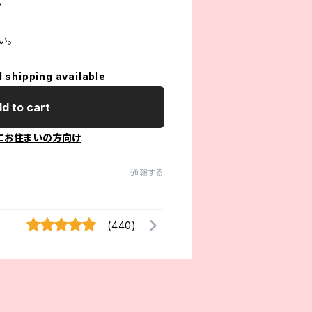
、
い。
l shipping available
d to cart
にお住まいの方向け
通報する
(440)