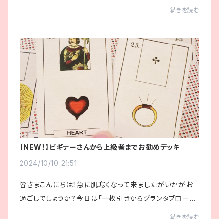
ンルノルマン力強い龍神さまが36枚に描かれた即完売だ
続きを読む
ったアイテムが再び登場！全盛期ルノルマン...
【NEW！】ビギナーさんから上級者までお勧めデッキ
2024/10/10 21:51
皆さまこんにちは！急に肌寒くなって来ましたがいかがお
過ごしでしょうか？今日は「一枚引きからグランタブローま
でトライしてみよう♡」というテーマのもと、新しいルノルマ
続きを読む