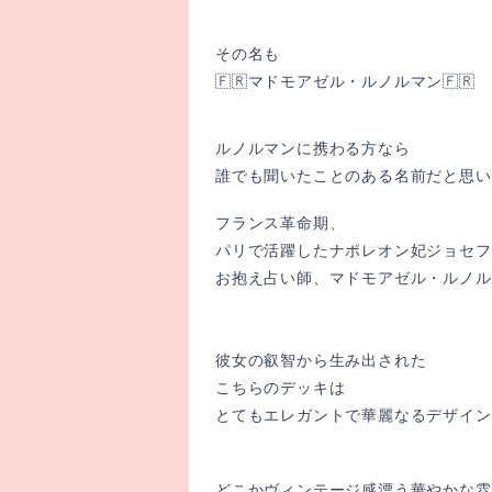
その名も
🇫🇷マドモアゼル・ルノルマン🇫🇷
ルノルマンに携わる方なら
誰でも聞いたことのある名前だと思い
フランス革命期、
パリで活躍したナポレオン妃ジョセフ
お抱え占い師、マドモアゼル・ルノル
彼女の叡智から生み出された
こちらのデッキは
とてもエレガントで華麗なるデザイン
どこかヴィンテージ感漂う華やかな雰