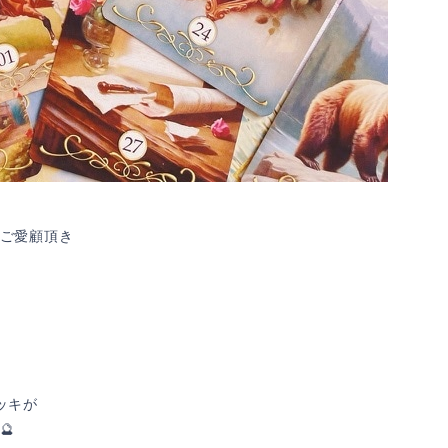
ご愛顧頂き
デッキが
🔮