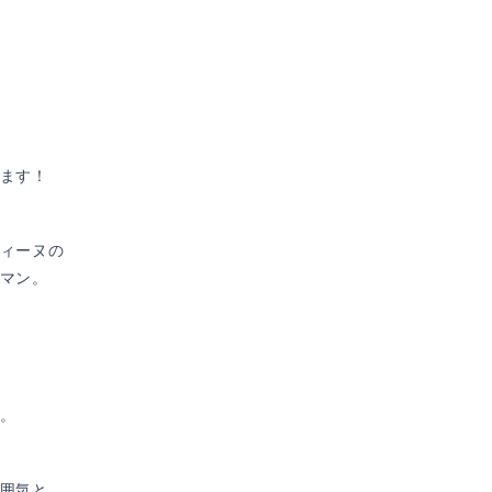
ます！
ィーヌの
マン。
。
囲気と