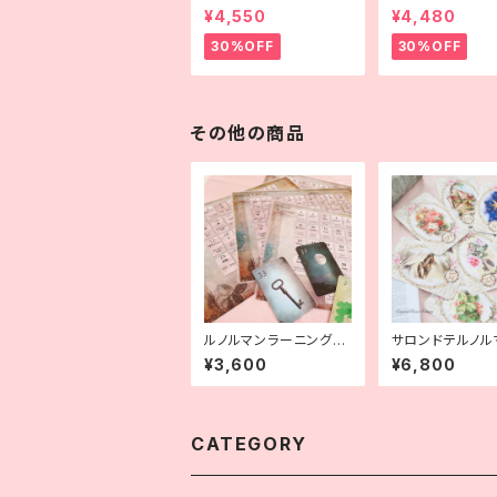
ン
¥4,550
¥4,480
30%OFF
30%OFF
その他の商品
ルノルマンラーニングボ
サロンドテルノル
ード
¥3,600
¥6,800
CATEGORY