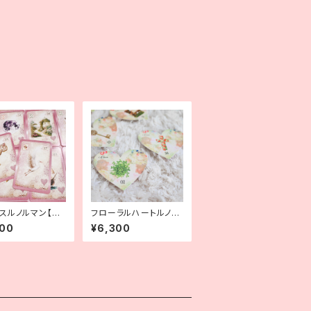
スルノルマン【ミ
フローラルハートルノル
ズ】
マン
900
¥6,300