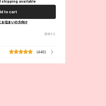
l shipping available
d to cart
にお住まいの方向け
通報する
(440)