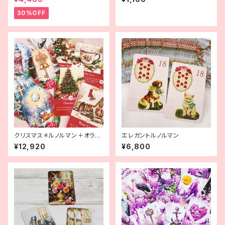
プリントアウト版】
30%OFF
クリスマス＊ルノルマン＋オラク
エレガントルノルマン
ルセット
¥12,920
¥6,800