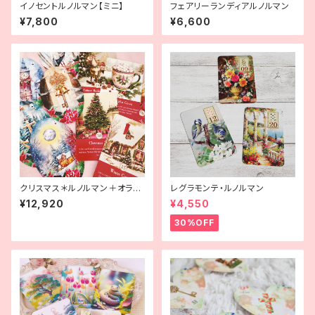
イノセントルノルマン【ミニ】
フェアリーランディアルノルマン
¥7,800
¥6,600
クリスマス＊ルノルマン＋オラク
レグラモンテ・ルノルマン
ルセット
¥12,920
¥4,550
30%OFF