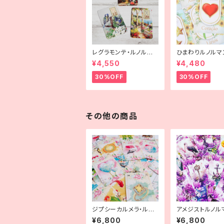
レグラモンテ・ルノルマ
ひまわりルノルマ
ン
¥4,550
¥4,480
30%OFF
30%OFF
その他の商品
ジプシーカルメラ・ルノ
アメジストルノル
ルマン
¥6,800
¥6,800