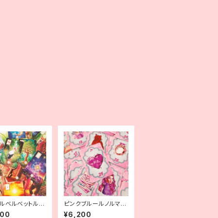
ルベルベットルノ
ピンクブルールノルマン
【ミニ】
800
¥6,200