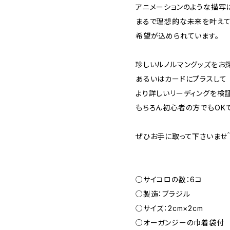
アニメーションのような描写
まるで理想的な未来を叶えて
希望が込められています。
珍しいルノルマングッズをお
あるいはカードにプラスして
より詳しいリーディングを検
もちろん初心者の方でもOKで
ぜひお手に取って下さいませ＾
○サイコロの数：6コ
○製造：ブラジル
○サイズ：2cm×2cm
○オーガンジーの巾着袋付