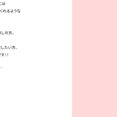
には
くれるような
探しの方、
証したい方、
す！！
＾