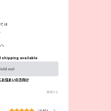
いては
、
い。
l shipping available
Sold out
にお住まいの方向け
通報する
(440)